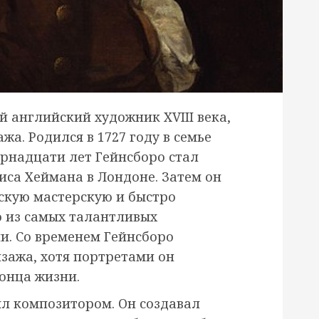
й английский художник XVIII века,
а. Родился в 1727 году в семье
ырнадцати лет Гейнсборо стал
са Хеймана в Лондоне. Затем он
скую мастерскую и быстро
 из самых талантливых
и. Со временем Гейнсборо
зажа, хотя портретами он
онца жизни.
ыл композитором. Он создавал