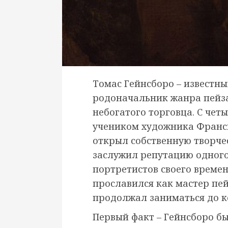
Томас Гейнсборо – известны
родоначальник жанра пейзаж
небогатого торговца. С чет
учеником художника Франси
открыл собственную творче
заслужил репутацию одного
портретистов своего времен
прославился как мастер пей
продолжал заниматься до к
Первый факт – Гейнсборо б