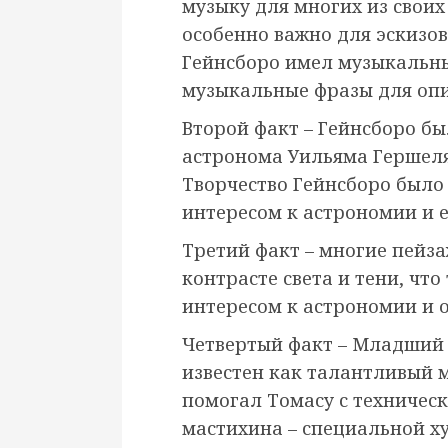
музыку для многих из своих
особенно важно для эскизов
Гейнсборо имел музыкальны
музыкальные фразы для опи
Второй факт – Гейнсборо б
астронома Уильяма Гершеля
Творчество Гейнсборо было 
интересом к астрономии и 
Третий факт – многие пейз
контрасте света и тени, что
интересом к астрономии и 
Четвертый факт – Младший 
известен как талантливый м
помогал Томасу с техничес
мастихина – специальной х