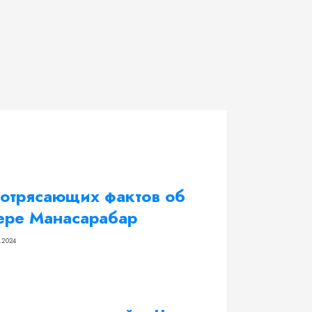
потрясающих фактов об
ере Манасарабар
.2024