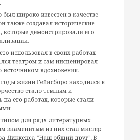
.
о был широко известен в качестве
он также создавал исторические
, которые демонстрировали его
тализации.
сто использовал в своих работах
ался театром и сам инсценировал
го источником вдохновения.
 годы жизни Гейнсборо находился в
орчество стало темным и
ь на его работах, которые стали
ыми.
отипом для ряда литературных
ым знаменитым из них стал мистер
за Диккенса “Наш общий друг”. В