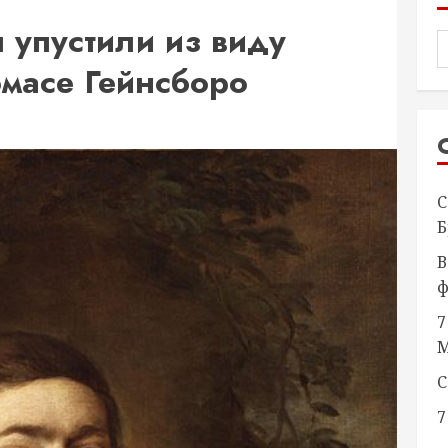
ы упустили из виду
омасе Гейнсборо
С
Б
В
ф
7
М
С
7