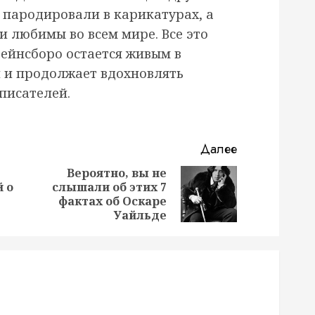
 пародировали в карикатурах, а
 и любимы во всем мире. Все это
 Гейнсборо остается живым в
 и продолжает вдохновлять
писателей.
Далее
Вероятно, вы не
 о
слышали об этих 7
Предыдущая
Следующая
фактах об Оскаре
запись:
запись:
Уайльде