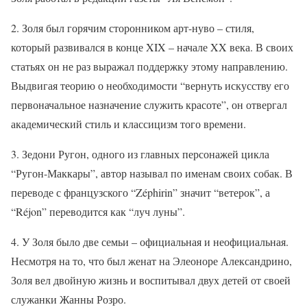
2. Золя был горячим сторонником арт-нуво – стиля,
который развивался в конце XIX – начале XX века. В своих
статьях он не раз выражал поддержку этому направлению.
Выдвигая теорию о необходимости “вернуть искусству его
первоначальное назначение служить красоте”, он отвергал
академический стиль и классицизм того времени.
3. Зедони Ругон, одного из главных персонажей цикла
“Ругон-Маккары”, автор называл по именам своих собак. В
переводе с французского “Zéphirin” значит “ветерок”, а
“Réjon” переводится как “луч луны”.
4. У Золя было две семьи – официальная и неофициальная.
Несмотря на то, что был женат на Элеоноре Александрино,
Золя вел двойную жизнь и воспитывал двух детей от своей
служанки Жанны Розро.