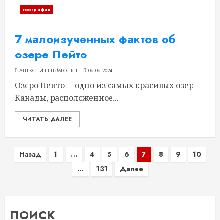
география
7 малоизученных фактов об
озере Пейто
АЛЕКСЕЙ ГЕЛЬМГОЛЬЦ
06.06.2024
Озеро Пейто— одно из самых красивых озёр
Канады, расположенное...
ЧИТАТЬ ДАЛЕЕ
Пагинация
Назад
1
…
4
5
6
7
8
9
10
…
131
Далее
записей
ПОИСК